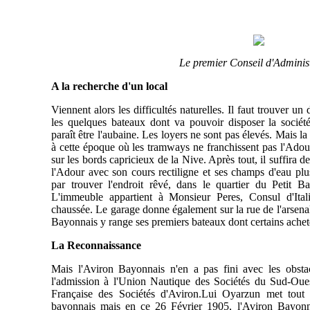
Le premier Conseil d'Adminis
A la recherche d'un local
Viennent alors les difficultés naturelles. Il faut trouver un
les quelques bateaux dont va pouvoir disposer la société
paraît être l'aubaine. Les loyers ne sont pas élevés. Mais l
à cette époque où les tramways ne franchissent pas l'Adour.
sur les bords capricieux de la Nive. Après tout, il suffira d
l'Adour avec son cours rectiligne et ses champs d'eau pl
par trouver l'endroit rêvé, dans le quartier du Petit 
L'immeuble appartient à Monsieur Peres, Consul d'Itali
chaussée. Le garage donne également sur la rue de l'arsenal
Bayonnais y range ses premiers bateaux dont certains achet
La Reconnaissance
Mais l'Aviron Bayonnais n'en a pas fini avec les obstacl
l'admission à l'Union Nautique des Sociétés du Sud-Ouest
Française des Sociétés d'Aviron.Lui Oyarzun met tout 
bayonnais mais en ce 26 Février 1905, l'Aviron Bayonn