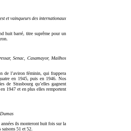
t et vainqueurs des internationaux
d huit barré, titre suprême pour un
iron.
ressar, Senac, Casamayor, Mailhos
on de l’aviron féminin, qui frappera
 quatre en 1945, puis en 1946. Nos
les de Strasbourg qu’elles gagnent
en 1947 et en plus elles remportent
, Dumas
années ils monteront huit fois sur la
 saisons 51 et 52.