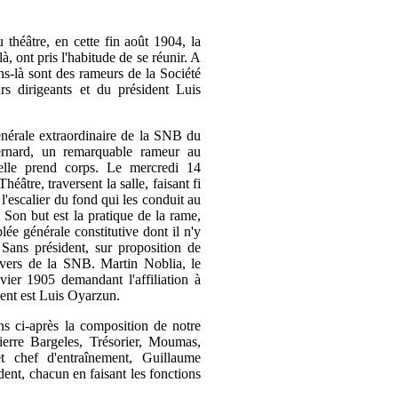
théâtre, en cette fin août 1904, la
, ont pris l'habitude de se réunir. A
ens-là sont des rameurs de la Société
rs dirigeants et du président Luis
générale extraordinaire de la SNB du
rnard, un remarquable rameur au
velle prend corps. Le mercredi 14
éâtre, traversent la salle, faisant fi
l'escalier du fond qui les conduit au
 Son but est la pratique de la rame,
lée générale constitutive dont il n'y
Sans président, sur proposition de
vers de la SNB. Martin Noblia, le
nvier 1905 demandant l'affiliation à
ent est Luis Oyarzun.
s ci-après la composition de notre
Pierre Bargeles, Trésorier, Moumas,
et chef d'entraînement, Guillaume
ent, chacun en faisant les fonctions