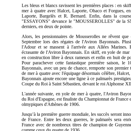
Les bleus et blancs ravissent les premières places : en sk
mer à quatre avec Halcet, Laporte, Ohaco et Forgues, en
Laporte, Bargelès et R. Bernard. Enfin, dans la course
"ESSAYONS" devance le "MOUSSEROLLES" de la SNB. 
derniers, en deux de pointe.
Alors, les pensionnaires de Mousserolles ne rêvent que 
Septembre lors des régates de l'Aviron Bayonnais. Plusi
l'Adour et se massent à l'arrivée aux Allées Marines. El
écrasante de l'Aviron Bayonnais. En skiff, en yole de mar à
en construction libre à deux rameurs et enfin en huit de po
Pour parachever cette fantastique première saison, le 
Bayonnais, avec un peu de chance, remporte son premier t
de mer à quatre avec l'équipage désormais célèbre, Halcet
Bayonnais ajoute encore une ligne à ce palmarès prestigie
Coupe du Roi à Saint Sébastien, devant le roi Alphonse XII
L'année suivante, en yole de mer à quatre, l'Aviron Bay
du Roi d'Espagne, est finaliste du Championnat de France e
olmypiques d'Athènes de 1906.
Jusqu’à la première guerre mondiale, les succès seront in
de France. Entre les deux guerres, le palmarès sera enri
France avec de nombreux titres de champion de Guyenne.
comme ceux du quatre de 1936.