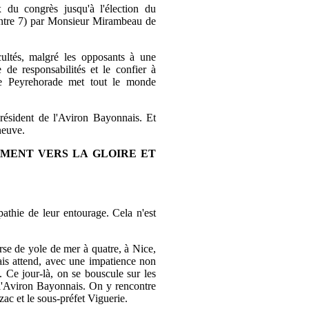
 du congrès jusqu'à l'élection du
contre 7) par Monsieur Mirambeau de
icultés, malgré les opposants à une
de responsabilités et le confier à
de Peyrehorade met tout le monde
résident de l'Aviron Bayonnais. Et
neuve.
EMENT VERS LA GLOIRE ET
athie de leur entourage. Cela n'est
rse de yole de mer à quatre, à Nice,
is attend, avec une impatience non
. Ce jour-là, on se bouscule sur les
 l'Aviron Bayonnais. On y rencontre
ac et le sous-préfet Viguerie.