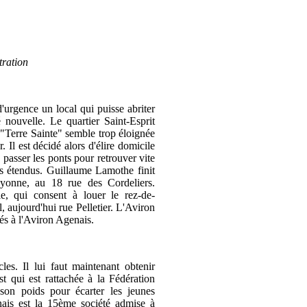
tration
 d'urgence un local qui puisse abriter
 nouvelle. Le quartier Saint-Esprit
a "Terre Sainte" semble trop éloignée
 Il est décidé alors d'élire domicile
e passer les ponts pour retrouver vite
us étendus. Guillaume Lamothe finit
Bayonne, au 18 rue des Cordeliers.
e, qui consent à louer le rez-de-
, aujourd'hui rue Pelletier. L'Aviron
és à l'Aviron Agenais.
es. Il lui faut maintenant obtenir
 qui est rattachée à la Fédération
son poids pour écarter les jeunes
ais est la 15ème société admise à