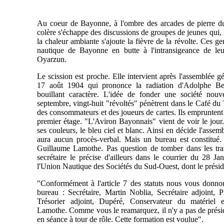
Au coeur de Bayonne, à l'ombre des arcades de pierre du 
colère s'échappe des discussions de groupes de jeunes qui, là
la chaleur ambiante s'ajoute la fièvre de la révolte. Ces g
nautique de Bayonne en butte à l'intransigeance de leu
Oyarzun.
Le scission est proche. Elle intervient après l'assemblée 
17 août 1904 qui prononce la radiation d'Adolphe Be
bouillant caractère. L'idée de fonder une société nou
septembre, vingt-huit "révoltés" pénètrent dans le Café du Th
des consommateurs et des joueurs de cartes. Ils empruntent 
premier étage. "L'Aviron Bayonnais" vient de voir le jour.
ses couleurs, le bleu ciel et blanc. Ainsi en décide l'assemb
aura aucun procès-verbal. Mais un bureau est constitué. 
Guillaume Lamothe. Pas question de tomber dans les tra
secrétaire le précise d'ailleurs dans le courrier du 28 Ja
l'Union Nautique des Sociétés du Sud-Ouest, dont le présid
"Conformément à l'article 7 des statuts nous vous donnon
bureau : Secrétaire, Martin Noblia, Secrétaire adjoint, 
Trésorier adjoint, Dupéré, Conservateur du matériel 
Lamothe. Comme vous le reamarquez, il n'y a pas de présid
en séance à tour de rôle. Cette formation est voulue".