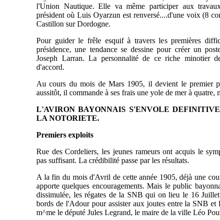
l'Union Nautique. Elle va même participer aux travaux
président où Luis Oyarzun est renversé....d'une voix (8 
Castillon sur Dordogne.
Pour guider le frêle esquif à travers les premières diff
présidence, une tendance se dessine pour créer un poste 
Joseph Larran. La personnalité de ce riche minotier 
d'accord.
Au cours du mois de Mars 1905, il devient le premier p
aussitôt, il commande à ses frais une yole de mer à quatre, 
L'AVIRON BAYONNAIS S'ENVOLE DEFINITIV
LA NOTORIETE.
Premiers exploits
Rue des Cordeliers, les jeunes rameurs ont acquis le symp
pas suffisant. La crédibilité passe par les résultats.
A la fin du mois d'Avril de cette année 1905, déjà une cou
apporte quelques encouragements. Mais le public bayonna
dissimulée, les régates de la SNB qui on lieu le 16 Juillet
bords de l'Adour pour assister aux joutes entre la SNB et
m^me le député Jules Legrand, le maire de la ville Léo Pouz