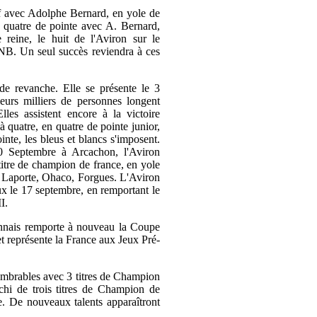
iff avec Adolphe Bernard, en yole de
 quatre de pointe avec A. Bernard,
 reine, le huit de l'Aviron sur le
Un seul succès reviendra à ces
de revanche. Elle se présente le 3
eurs milliers de personnes longent
les assistent encore à la victoire
 quatre, en quatre de pointe junior,
inte, les bleus et blancs s'imposent.
10 Septembre à Arcachon, l'Aviron
itre de champion de france, en yole
, Laporte, Ohaco, Forgues. L'Aviron
ux le 17 septembre, en remportant le
I.
onnais remporte à nouveau la Coupe
t représente la France aux Jeux Pré-
nombrables avec 3 titres de Champion
chi de trois titres de Champion de
 De nouveaux talents apparaîtront